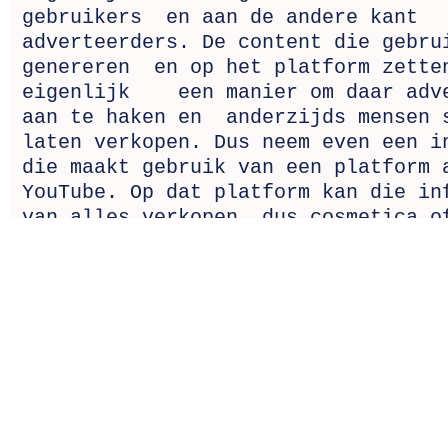
gebruikers en aan de andere kant
adverteerders. De content die gebru
genereren en op het platform zette
eigenlijk een manier om daar adve
aan te haken en anderzijds mensen 
laten verkopen. Dus neem even een i
die maakt gebruik van een platform 
YouTube. Op dat platform kan die in
van alles verkopen, dus cosmetica o
diensten. YouTube als platform heef
algoritme waarbij ze advertenties p
die aangeboden diensten. De gebruik
als jij en ik die op dat platform k
nemen eigenlijk de dienst af. Wij k
die video's, maar tegelijkertijd ki
naar die advertenties. We noemen da
meerzijdig platform. Dat is eigenli
iedereen de diensten van die versch