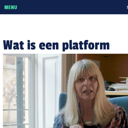
MENU
HOME
Over AI-Zoeker
Wat is een platform
Tips voor gebruik
Ga naar NLAIC
Ga naar AI-Cursus